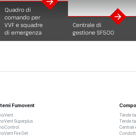
Quadro di
comando per
VVF e squadre
Centrale di
di emergenza
gestione SF500
stemi Fumovent
Compon
moVent
Tende t
oVent Superplus
Tende ta
oControl
Centrali 
oVent Fire Det
Condott