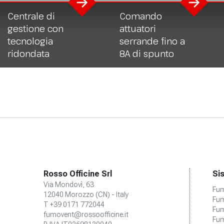
Centrale di
Comando
gestione con
attuatori
tecnologia
serrande fino a
ridondata
8A di spunto
Rosso Officine Srl
Si
Via Mondovì, 63
Fu
12040 Morozzo (CN) - Italy
Fum
T +39 0171 772044
Fum
fumovent@rossoofficine.it
Fum