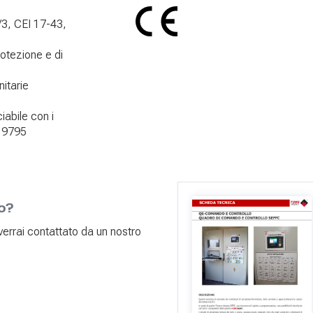
3, CEI 17-43,
rotezione e di
nitarie
iabile con i
I 9795
o?
e verrai contattato da un nostro