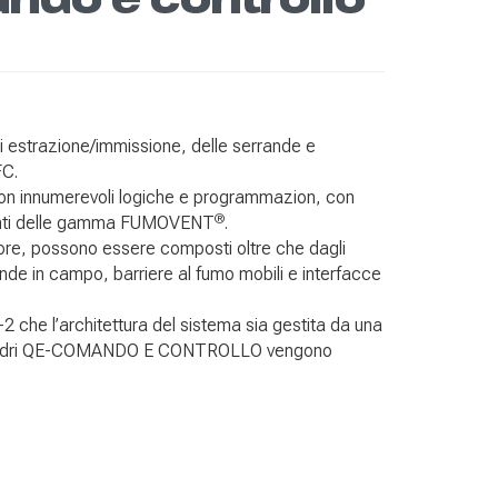
di estrazione/immissione, delle serrande e
FC.
 con innumerevoli logiche e programmazion, con
®
ponenti delle gamma FUMOVENT
.
alore, possono essere composti oltre che dagli
ande in campo, barriere al fumo mobili e interfacce
 che l’architettura del sistema sia gestita da una
 quadri QE-COMANDO E CONTROLLO vengono