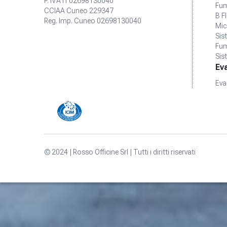
P. IVA IT02698130040
Fum
CCIAA Cuneo 229347
B F
Reg. Imp. Cuneo 02698130040
Mic
Sis
Fum
Sis
Ev
Eva
© 2024 | Rosso Officine Srl | Tutti i diritti riservati