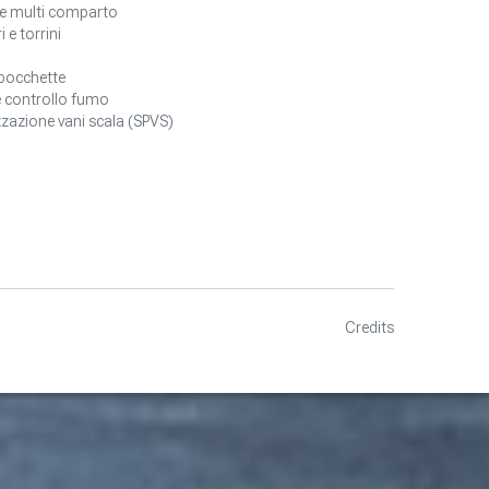
e multi comparto
i e torrini
 bocchette
 controllo fumo
zzazione vani scala (SPVS)
Credits