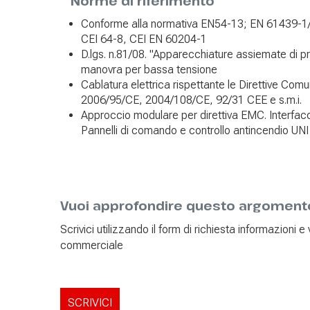
Norme di riferimento
Conforme alla normativa EN54-13; EN 61439-1/
CEI 64-8, CEI EN 60204-1
D.lgs. n.81/08. "Apparecchiature assiemate di p
manovra per bassa tensione
Cablatura elettrica rispettante le Direttive Comu
2006/95/CE, 2004/108/CE, 92/31 CEE e s.m.i.
Approccio modulare per direttiva EMC. Interfacc
Pannelli di comando e controllo antincendio UN
Vuoi approfondire questo argoment
Scrivici utilizzando il form di richiesta informazioni 
commerciale