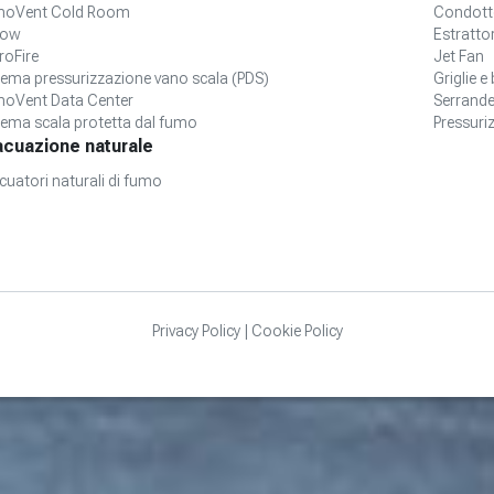
oVent Cold Room
Condott
low
Estrattor
roFire
Jet Fan
tema pressurizzazione vano scala (PDS)
Griglie e
oVent Data Center
Serrande
tema scala protetta dal fumo
Pressuri
acuazione naturale
cuatori naturali di fumo
Privacy Policy
|
Cookie Policy